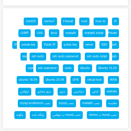
CentOS
centos7
Firewall
host
how-to
IP
LAMP
LAN
linux
mariadb
mariadb install
Private
IP
private key
Public IP
public key
server
SSH
ssh
key
ssh sudo
ssh sudo password
ssh sudo script
ssh
user
ssh username
sudo
Ubuntu
Ubuntu 16.04
ubuntu 18.04
Ubuntu 20.04
UFW
virtual host
WAN
website
آپاچی
دیتابیس
سرور
سرور مجازی
لینوکس
مقایسه
نصب mariadb
نصب mysql
نصب mysql workbench
نصب mysql در centos
نصب mysql در لینوکس
پایگاه داده
چگونه