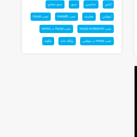
آپاچی
دیتابیس
سرور
سرور مجازی
لینوکس
مقایسه
نصب mariadb
نصب mysql
نصب mysql workbench
نصب mysql در centos
نصب mysql در لینوکس
پایگاه داده
چگونه