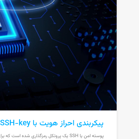
پیکربندی احراز هویت با SSH-key در یک سرور لینوکس
پوسته امن یا SSH یک پروتکل رمزگذاری شده اس