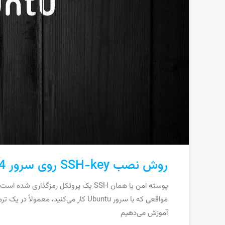
روش نصب SSH-key روی سرور Ubuntu 20.04
پوسته امن یا همان SSH یک پروتکل رمزگ
آموزش می‌دهیم