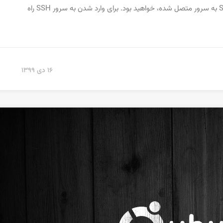
لینوکس، شما بیشتر در یک ترمینال سشن که از طریق SSH به سرور متصل شده، خواهید بود. برای وارد شدن به سرور SSH راه
۱۶ دی ۱۳۹۹