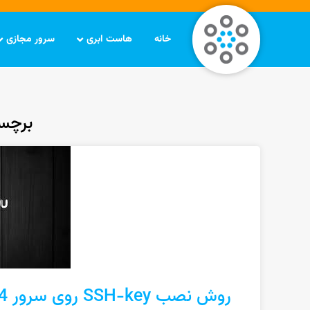
خانه
هاست ابری
سرور مجازی
برچسب: y
روش نصب SSH-key روی سرور Ubuntu 18.04