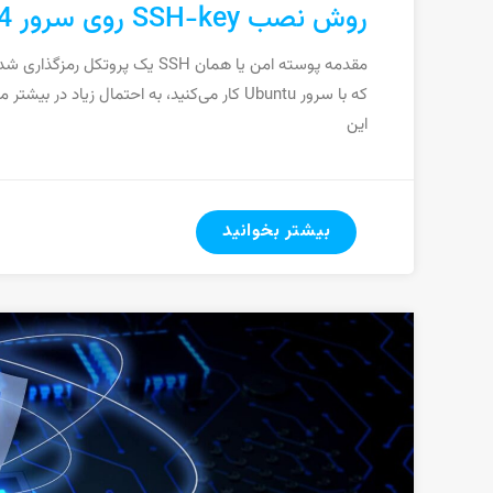
روش نصب SSH-key روی سرور Ubuntu 16.04
مقدمه پوسته امن یا همان SSH یک
این
بیشتر بخوانید