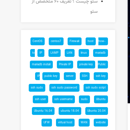
سئو چیست ؟ تعریف ۶۰ متخصص از
سئو
CentOS
centos7
Firewall
host
how-
to
IP
LAMP
LAN
linux
mariadb
mariadb install
Private IP
private key
Public
IP
public key
server
SSH
ssh key
ssh sudo
ssh sudo password
ssh sudo script
ssh user
ssh username
sudo
Ubuntu
Ubuntu 16.04
ubuntu 18.04
Ubuntu 20.04
UFW
virtual host
WAN
website