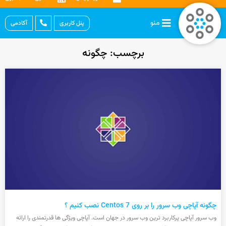
منو
پنل کاربری
آکادمی
برچسب: چگونه
چگونه آپاچی وب سرور را بر روی Centos 7 نصب کنیم ؟
وب سرور آپاچی پرکاربرد ترین وب سرور در جهان است. آپاچی ویژگی ها قدرتمندی را ارائه