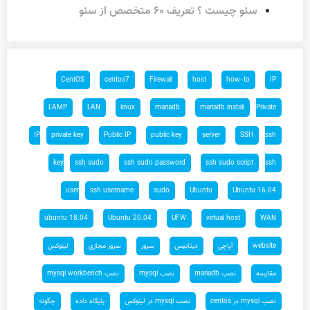
سئو چیست ؟ تعریف ۶۰ متخصص از سئو
CentOS
centos7
Firewall
host
how-to
IP
LAMP
LAN
linux
mariadb
mariadb install
Private
IP
private key
Public IP
public key
server
SSH
ssh
key
ssh sudo
ssh sudo password
ssh sudo script
ssh
user
ssh username
sudo
Ubuntu
Ubuntu 16.04
ubuntu 18.04
Ubuntu 20.04
UFW
virtual host
WAN
website
آپاچی
دیتابیس
سرور
سرور مجازی
لینوکس
مقایسه
نصب mariadb
نصب mysql
نصب mysql workbench
نصب mysql در centos
نصب mysql در لینوکس
پایگاه داده
چگونه