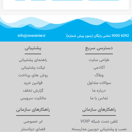
6092 9000 تماس رایگان (بدون پیش شماره)
info@onecenter.ir
دسترسی سریع
پشتیبانی
طراحی سایت
راهنمای پشتیبانی
آکادمی
تیکت پشتیبانی
وبلاگ
روش های پرداخت
سوالات متداول
قوانین خرید
درباره ما
گزارش تخلف
تماس با ما
مالکیت سرویس
راهکارهای سازمانی
راهکارهای سازمانی
تلفن تحت شبکه VOIP
ابر خصوصی
نصب و پشتیبانی دوربین مداربسته
فضای دیتاسنتر