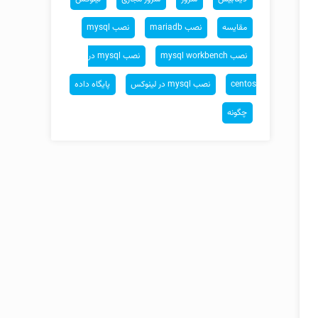
مقایسه
نصب mariadb
نصب mysql
نصب mysql workbench
نصب mysql در
centos
نصب mysql در لینوکس
پایگاه داده
چگونه