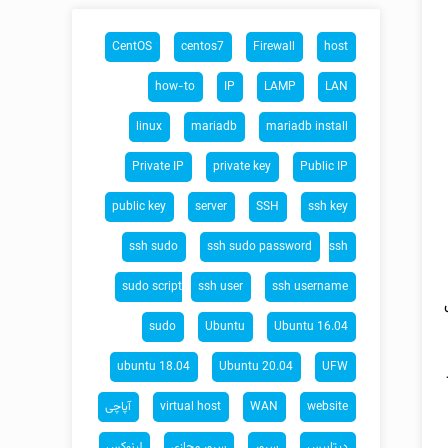
CentOS
centos7
Firewall
host
how-to
IP
LAMP
LAN
linux
mariadb
mariadb install
Private IP
private key
Public IP
public key
server
SSH
ssh key
ssh sudo
ssh sudo password
ssh
sudo script
ssh user
ssh username
sudo
Ubuntu
Ubuntu 16.04
ubuntu 18.04
Ubuntu 20.04
UFW
website
WAN
virtual host
آپاچی
دیتابیس
سرور
سرور مجازی
لینوکس