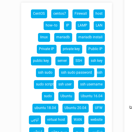
CentOS
centos7
Firewall
host
how-to
IP
LAMP
LAN
linux
mariadb
mariadb install
Private IP
private key
Public IP
public key
server
SSH
ssh key
ssh sudo
ssh sudo password
ssh
sudo script
ssh user
ssh username
sudo
Ubuntu
Ubuntu 16.04
ا
ubuntu 18.04
Ubuntu 20.04
UFW
website
WAN
virtual host
آپاچی
دیتابیس
سرور
سرور مجازی
لینوکس