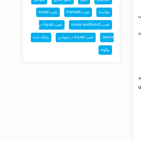
مقایسه
نصب mariadb
نصب mysql
ف
نصب mysql workbench
نصب mysql در
د
centos
نصب mysql در لینوکس
پایگاه داده
چگونه
د
ی