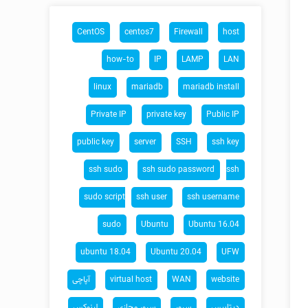
CentOS
centos7
Firewall
host
how-to
IP
LAMP
LAN
linux
mariadb
mariadb install
Private IP
private key
Public IP
public key
server
SSH
ssh key
ssh sudo
ssh sudo password
ssh
sudo script
ssh user
ssh username
sudo
Ubuntu
Ubuntu 16.04
ubuntu 18.04
Ubuntu 20.04
UFW
website
WAN
virtual host
آپاچی
دیتابیس
سرور
سرور مجازی
لینوکس