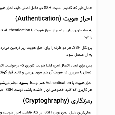
همان‌طور که گفتیم، امنیت SSH دو عامل اصلی دارد، احراز هویت و رمزنگاری:
احراز هویت (Authentication)
به ساده‌ترین بیان، منظور از احراز هویت یا Authentication،
تا
را دارد.
پروتکل SSH، هر دو طرف را برای احراز هویت زیر ذره‌ب
به آن متصل شود.
پس برای ایجاد اتصال امن، ابتدا هویت کاربری که درخواست اتص
اتصال با سروری که هویت آن هم مورد بررسی و تائید قرار گرفته،
احراز هویت یا Authentication هم توسط
پسورد
انجام می‌شو
هر کاربری که کلید خصوصی آن را داشته باشد، توسط SSH احراز هویت می‌شود. به این کلیدها،
رمزنگاری (Cryptoghraphy)
اصلی‌ترین دلیل ایمن بودن SSH، در کنار قابلیت احراز هویت،
رم