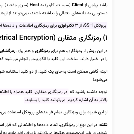
باشد پیامی از
Client
(سیستم کاربر) به
Host
(سرور مقصد) ارس
دسترسی به داده‌های انتقالی را نداشته باشند، نمی‌توانند از آن‌ه
پروتکل SSH، از
۳ تکنولوژی
برای رمزنگاری اطلاعات و داده‌ها ا
۱) رمزنگاری متقارن (Symmetrical Encryption)
در این روش از رمزنگاری، هم برای
رمزنگاری
و هم برای
رمزگشایی
را در اختیار دارند. ساخت این کلید با الگوریتمی انجام می‌شود ک
البته گاهی ممکن است به‌جای یک کلید، از دو کلید استفاده شو
می‌شود!
توجه داشته باشید که
در رمزنگاری متقارن، کلید همراه با اطلا
بالاتر به آن اشاره کردیم، می‌توانند کلید را بسازند.
از این شیوه برای رمزنگاری تمام فرایندهای پروتکل استفاده می‌
نکته:
شوند. در غیر این‌صورت، هکرها می‌توانند با برخی اقدامات، به آن