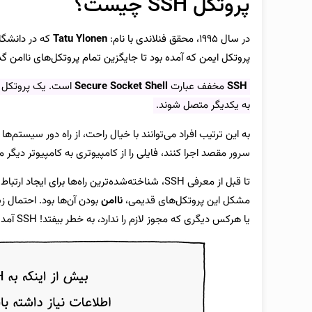
پروتکل SSH چیست؟
در سال ۱۹۹۵، محقق فنلاندی با نام:
Tatu Ylonen
پروتکل ایمن که آمده بود تا جایگزین تمام پروتکل‌های ناامن گذ
SSH
مخفف عبارت
Secure Socket Shell
است. یک پروتکل ای
به یکدیگر متصل شوند.
به این ترتیب افراد می‌توانند با خیال راحت، از راه دور سیستم‌ها
سرور مقصد اجرا کنند، فایلی را از کامپیوتری به کامپیوتر دیگر م
تا قبل از معرفی SSH، شناخته‌‌شده‌ترین راه‌ها برای ایجاد ارتباط بین دو سیستم، پروتکل‌های قدیمی‌تر مثل
مشکل این پروتکل‌های قدیمی،
ناامن
بودن آن‌ها بود. احتمال ز
یا هرکس دیگری که مجوز لازم را ندارد، به خطر بیفتد! SSH آمد که چنین فرایندهایی، در امنیت کامل انجام شوند.