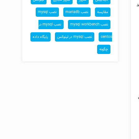
مقایسه
نصب mariadb
نصب mysql
نصب mysql workbench
نصب mysql در
centos
نصب mysql در لینوکس
پایگاه داده
چگونه