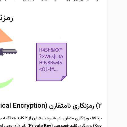
۲) رمزنگاری نامتقارن (Asymmetrical Encryption)
برخلاف رمزنگاری متقارن، در شیوه نامتقارن از
۲ کلید جداگانه
بر
Key)
و دیگری
کلید خصوصی (Private Key)
نام دارد؛ یعنی ا