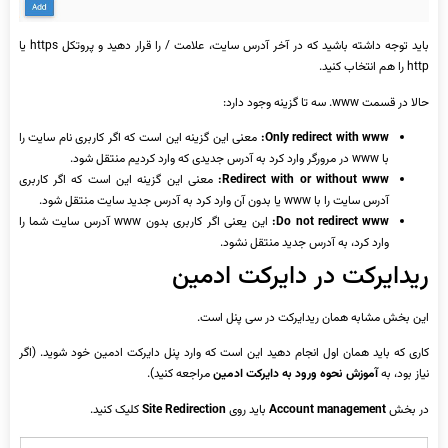
باید توجه داشته باشید که در آخر آدرس سایت، علامت / را قرار دهید و پروتکل https یا
http را هم انتخاب کنید.
حالا در قسمت www. سه تا گزینه وجود دارد:
Only redirect with www:
معنی این گزینه این است که اگر کاربری نام سایت را
با www در مرورگر وارد کرد به آدرس جدیدی که وارد کردیم منتقل شود.
Redirect with or without www:
معنی این گزینه این است که اگر کاربری
آدرس سایت را با www یا بدون آن وارد کرد به آدرس جدید سایت منتقل شود.
Do not redirect www:
این یعنی اگر کاربری بدون www آدرس سایت شما را
وارد کرد، به آدرس جدید منتقل نشود.
ریدایرکت در دایرکت ادمین
این بخش مشابه همان ریدایرکت در سی پنل است.
کاری که باید همان اول انجام دهید این است که وارد پنل دایرکت ادمین خود شوید. (اگر
نیاز بود، به
آموزش نحوه ورود به دایرکت ادمین
مراجعه کنید).
در بخش
Account management
باید روی
Site Redirection
کلیک کنید.