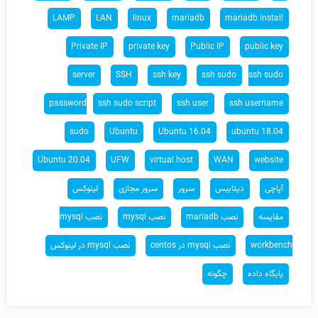
LAMP
LAN
linux
mariadb
mariadb install
Private IP
private key
Public IP
public key
server
SSH
ssh key
ssh sudo
ssh sudo
password
ssh sudo script
ssh user
ssh username
sudo
Ubuntu
Ubuntu 16.04
ubuntu 18.04
Ubuntu 20.04
UFW
virtual host
WAN
website
آپاچی
دیتابیس
سرور
سرور مجازی
لینوکس
مقایسه
نصب mariadb
نصب mysql
نصب mysql
workbench
نصب mysql در centos
نصب mysql در لینوکس
پایگاه داده
چگونه