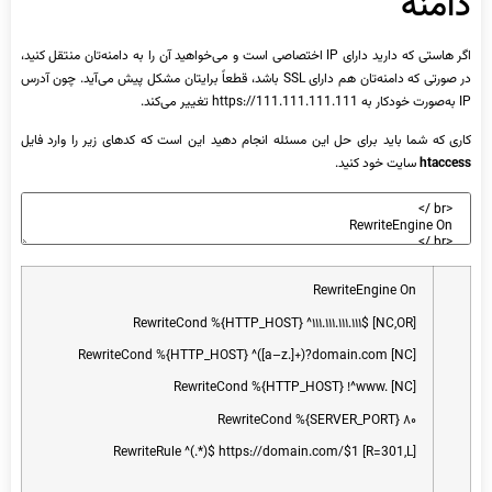
دامنه
اگر هاستی که دارید دارای IP اختصاصی است و می‌خواهید آن را به دامنه‌تان منتقل کنید،
در صورتی که دامنه‌تان هم دارای SSL باشد، قطعاً برایتان مشکل پیش می‌آید. چون آدرس
IP به‌صورت خودکار به https://111.111.111.111 تغییر می‌کند.
کاری که شما باید برای حل این مسئله انجام دهید این است که کدهای زیر را وارد فایل
htaccess
سایت خود کنید.
RewriteEngine
On
RewriteCond
%
{
HTTP_HOST
}
^
۱۱۱
.
۱۱۱
.
۱۱۱
.
۱۱۱
$
[
NC
,
OR
]
RewriteCond
%
{
HTTP_HOST
}
^
(
[
a
–
z
.
]
+
)
?
domain
.
com
[
NC
]
RewriteCond
%
{
HTTP_HOST
}
!
^
www
.
[
NC
]
RewriteCond
%
{
SERVER_PORT
}
۸۰
RewriteRule
^
(
.
*
)
$
https
:
//domain.com/$1 [R=301,L]