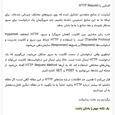
آشنایی با HTTP Request
اینترنت، از منابع متعددی تشکیل شده که روی سرورهای مختلف میزبانی شده‌اند. برای
اینکه ما به این منابع دسترسی داشته باشیم، باید مرورگرمان یک درخواست برای سرور
مدنظر بفرستد و بعد منابع را به ما نشان بدهد.
خب، زبان مشتری بین کلاینت (همان مرورگر) و سرور، HTTP (مخفف Hypertext
Transfer Protocol) است. با استفاده از HTTP ارتباط بین سرور و کلاینت مدیریت و
درخواست‌ها (Requests) و پاسخ‌ها (Responses) سازمان‌دهی می‌شوند.
اینطوری وقتی درخواستی از سمت کلاینت به سرور منتقل می‌شود، می‌گوییم که یک
درخواست HTTP ارسال شده است. حالا برای ارسال این درخواست‌ها، کلاینت می‌تواند از
روش‌های مختلفی استفاده کند که به آن‌ها HTTP Request Method گفته می‌شود. از
جمله این متدها، می‌توانیم به
POST
و
GET
اشاره کنیم.
فکر می‌کنم تا همین حد اطلاعات درباره متدهای HTTP در این مقاله کافی است؛ اگر علاقه
داشتید که بیشتر درباره HTTP بدانید، حتماً به ما بگویید، تا در مقاله دیگری کامل و مفصل
به آن بپردازیم.
برگردیم سر بحث ریدایرکت.
یک نکته مهم را یادتان باشد: