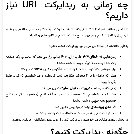
چه زمانی به ریدایرکت URL نیاز
داریم؟
تا اینجای مقاله، به چندتا از شرایطی که نیاز به ریدایرکت دارند، اشاره کردیم. حالا می‌خواهیم
این پازل را کامل‌تر کنیم و مروری سریع داشته باشیم بر
کابردهای ریدایرکت
.
به‌طور خلاصه، در مواقع زیر می‌توانید ریدایرکت انجام دهید:
زمان‌هایی که
خطای ۴۰۴
دارید (ارور ۴۰۴ زمانی رخ می‌دهد که محتوای یک صفحه
پاک شده و صفحه دیگر وجود نداشته باشد)
برای مواقعی که آدرس سایت قرار است به
آدرس بدون www
تغییر کند
وقتی که
دامنه
را با
۲ پسوند متفاوت
ثبت کرده‌ایم و می‌خواهیم که کاربر فقط
یکی را ببیند
زمانی که
سیستم مدیریت محتوای سایت
تغییر می‌کند
وقتی که می‌خواهیم یک صفحۀ سایت را
حذف
کنیم (مخصوصاً اگر در نتایج
جستجو رتبه خوبی داشته باشد)
اگر
مدل پیوندهای یکتا
در وردپرس تغییر کند
و در نهایت زمانی که می‌خواهیم
دامنۀ سایت
را تغییر دهیم
در بخش بعدی مقاله، می‌خواهیم ریدایرکت کردن از روش‌های مختلف را یادتان بدهیم.
چگونه ریدایرکت کنیم؟