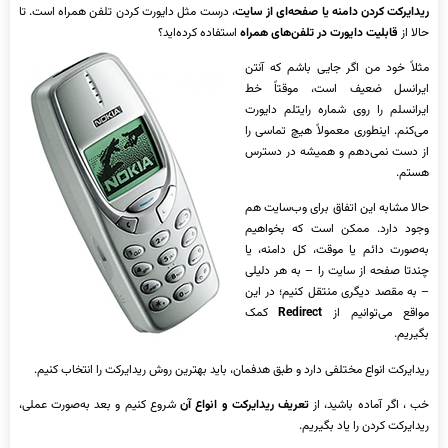
ریدایرکت کردن دامنه یا صفحه‌ای از سایت
، درست مثل دایورت کردن تلفن همراه است. تا
حالا از
قابلیت دایورت در تلفن‌های همراه
استفاده کرده‌اید؟
مثلاً خود من اگر جایی باشم که آنتن
ایرانسل ضعیف است، موقتاً خط
ایرانسلم را روی شماره رایتلم دایورت
می‌کنم. اینطوری معمولاً هیچ تماسی را
از دست نمی‌دهم و همیشه در دسترس
هستم.
حالا مشابه این اتفاق برای وب‌سایت هم
وجود دارد. ممکن است که بخواهیم
به‌صورت دائم یا موقت، کل دامنه، یا
چندتا صفحه از سایت را – به هر دلیلی
– به مقصد دیگری منتقل کنیم؛ در این
مواقع می‌توانیم از
Redirect
کمک
بگیریم.
ریدایرکت انواع مختلفی دارد و طبق هدفمان، باید بهترین روش ریدایرکت را انتخاب کنیم.
خب ، اگر آماده باشید، از
تعریف ریدایرکت و انواع آن
شروع کنیم و بعد به‌صورت عملی،
ریدایرکت کردن را یاد بگیریم.