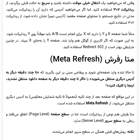
وقتی که می‌خواهید یک
انتقال خیلی موقت
داشته باشید و
سریع
به حالت قبلی برگردید، از
ریدایرکت ۳۰۷
استفاده کنید. اما اگر می‌خواهید آدرسی که دارید آن را ریدایرکت می‌کنید،
مدتی در نتایج جستجو با محتوای صفحه مقصد (آدرس دوم) نشان داده شود، از ریدایرکت
۳۰۲ استفاده کنید.
مثلاً شما صفحه X و Y را دارید که X برای انجام تست A/B باید موقتاً روی Y ریدایرکت شود.
به این صورت که اگر کاربری از گوگل هم وارد شد، صفحه Y را به‌جای X ببیند. در چنین
شرایطی بهتر است از Redirect 302 استفاده کنید.
متا رفرش (Meta Refresh)
تا حالا شده وارد صفحه‌ای شوید و پیغامی مبنی بر این بگیرید که
«تا چند دقیقه دیگر به
آدرس دیگری منتقل می‌شوید»
یا
«اگر تا چند دقیقه دیگر به صفحه دانلود منتقل نشدید،
اینجا را کلیک کنید»
؟
در این مواقع که صفحه بعد از چند ثانیه (معمولاً ۵ ثانیه شمارش معکوس) به آدرس دیگری
منتقل می‌شود، از
Meta Refresh
استفاده شده است.
متا رفرش هم نوعی از ریدایرکت است؛ اما در
سطح صفحه
(Page Level) اتفاق می‌افتد و
ربطی به
سطح سرور
(Server Level) ندارد.
نکته
: روش‌های قبلی همگی در سطح سرور انجام می‌شدند.