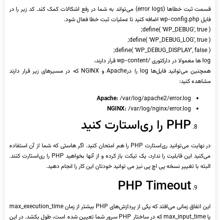
قسمت ثبت خطاها (error logs) می‌تواند به شما در رفع اشکالات کمک کند. کد زیر را در
فایل wp-config.php اضافه کنید تا عملیات ثبت خطا فعال شود.
define( ‘WP_DEBUG’, true );
define( ‘WP_DEBUG_LOG’, true );
define( ‘WP_DEBUG_DISPLAY’, false );
log ها معمولا در دارکتوری /wp-content قرار دارند،
همچنین می‌توانید فایل‌ها log را درApache و NGINX که در مسیرهای زیر قرار دارند
مشاهده کنید:
Apache:
/var/log/apache2/error.log
NGINX:
/var/log/nginx/error.log
PHP را ری‌استارت کنید
در نهایت می‌توانید ری‌استارت PHP را هم امتحان کنید. اگر هاستی که شما از آن استفاده
می‌کنید این قابلیت را ندارد، یک تیکت باز کرده و از آنها بخواهید PHP را ری‌استارت کنند.
البته با تغییر نسخه پی اچ پی نیز می توانید خودتان این کار را انجام دهید.
PHP Timeout
این اتفاق زمانی می‌افتد که یکی از پردازش‌های PHP بیشتر از زمان max_execution_time
یا max_input_time که در ساختار PHP سرور شما تعیین شده است، طول بکشد. در این