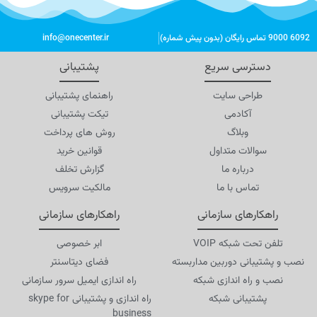
6092 9000 تماس رایگان (بدون پیش شماره)
info@onecenter.ir
دسترسی سریع
پشتیبانی
طراحی سایت
راهنمای پشتیبانی
آکادمی
تیکت پشتیبانی
وبلاگ
روش های پرداخت
سوالات متداول
قوانین خرید
درباره ما
گزارش تخلف
تماس با ما
مالکیت سرویس
راهکارهای سازمانی
راهکارهای سازمانی
تلفن تحت شبکه VOIP
ابر خصوصی
نصب و پشتیبانی دوربین مداربسته
فضای دیتاسنتر
نصب و راه اندازی شبکه
راه اندازی ایمیل سرور سازمانی
پشتیبانی شبکه
راه اندازی و پشتیبانی skype for
business