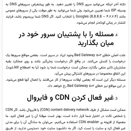
نکته آخر اینکه می‌توانید سرور DNS را تغییر دهید. به طور پیشفرض سرورهای DNS به
وسیله ISP شما تعیین می‌شود. ولی شما می‌توانید به طور موقت یکی از سرورهای عمومی
مانند Googles (8.8.8.8 – ۴.۲.۲.۴) را انتخاب کنید. اگر DNS شما پریمیوم باشد، فرایند
انتشار در زمانی کوتاه‌تر انجام می‌شود.
مسئله را با پشتیبان سرور خود در
میان بگذارید
علت اصلی خطای ۵۰۲ Bad Gateway وجود ایراد در سرور است. بعضی مواقع سرورها یک
درخواست را کنسل می‌کنند. در واقع اگر درخواست زمان‌گیر باشد و روی عملکرد بقیه
مشتریان تاثیر منفی بگذارد، ممکن است درخواست شما رد شود (یا به اصطلاح kill شود).
این اتفاق مخصوصا در سرورهای اشتراکی پیش می‌آید.
مسئله دیگر این است که بعضی اوقات سرورها از کار می‌افتند یا اتصال آنها قطع می‌شود.
در این مواقع نیز خطای ۵۰۲ Bad Gateway رخ خواهد داد.
غیر فعال کردن CDN و فایروال
ممکن است مشکل از طرف CDN) content delivery network) یا فایروال باشد. اگر CDN
را شخص ثالث در اختیار شما قرار داده است، بهتر است موقتا آن را غیر فعال کنید. ما
معمولا از افزونه ی CDN enabler استفاده می‌کنیم. می‌توان به سادگی آن را برای مدتی
غیر فعال کرد و سایت را تست کرد. اگر به داشبورد سایت خود دسترسی ندارید، از طریق