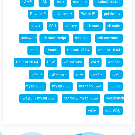
LAMP
LAN
linux
mariadb
mariadb install
Private IP
private key
Public IP
public key
server
SSH
ssh key
ssh sudo
ssh sudo
password
ssh sudo script
ssh user
ssh username
sudo
Ubuntu
Ubuntu 16.04
ubuntu 18.04
Ubuntu 20.04
UFW
virtual host
WAN
website
آپاچی
دیتابیس
سرور
سرور مجازی
لینوکس
مقایسه
نصب mariadb
نصب mysql
نصب mysql
workbench
نصب mysql در centos
نصب mysql در لینوکس
پایگاه داده
چگونه