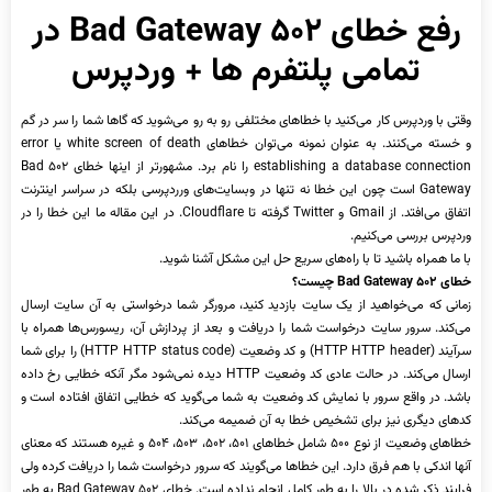
رفع خطای ۵۰۲ Bad Gateway در
تمامی پلتفرم ها + وردپرس
وقتی با وردپرس کار می‌کنید با خطاهای مختلفی رو به رو می‌شوید که گاها شما را سر در گم
و خسته می‌کنند. به عنوان نمونه می‌توان خطاهای white screen of death یا error
establishing a database connection را نام برد. مشهورتر از اینها خطای ۵۰۲ Bad
Gateway است چون این خطا نه تنها در وبسایت‌های ورردپرسی بلکه در سراسر اینترنت
اتفاق می‌افتد. از Gmail و Twitter گرفته تا Cloudflare. در این مقاله ما این خطا را در
وردپرس بررسی می‌کنیم.
با ما همراه باشید تا با راه‌های سریع حل این مشکل آشنا شوید.
خطای
۵۰۲ Bad Gateway
چیست؟
زمانی که می‌خواهید از یک سایت بازدید کنید، مرورگر شما درخواستی به آن سایت ارسال
می‌کند. سرور سایت درخواست شما را دریافت و بعد از پردازش آن، ریسورس‌ها همراه با
سرآیند (HTTP HTTP header) و کد وضعیت (HTTP HTTP status code) را برای شما
ارسال می‌کند. در حالت عادی کد وضعیت HTTP دیده نمی‌شود مگر آنکه خطایی رخ داده
باشد. در واقع سرور با نمایش کد وضعیت به شما می‌گوید که خطایی اتفاق افتاده است و
کدهای دیگری نیز برای تشخیص خطا به آن ضمیمه می‌کند.
خطاهای وضعیت از نوع ۵۰۰ شامل خطاهای ۵۰۱، ۵۰۲، ۵۰۳، ۵۰۴ و غیره هستند که معنای
آنها اندکی با هم فرق دارد. این خطاها می‌گویند که سرور درخواست شما را دریافت کرده ولی
فرایند ذکر شده در بالا را به طور کامل انجام نداده است. خطای ۵۰۲ Bad Gateway به طور