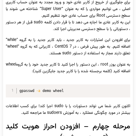
برای جلوگیری از خروج از کاربر عادی خود و ورود مجدد به عنوان حساب کاربری
اصلی ، می توانیم مواردی را که به عنوان “Super User” شناخته می شوند یا
سطح دسترسی Root برای حساب عادی خود تنظیم کنیم.
این به کاربر عادی ما اجازه می دهد تا با قرار دادن کلمه sudo قبل از هر دستور
، دستوراتی را با سطح دسترسی مدیریتی اجرا کند.
برای افزودن این امتیازات به کاربر جدید ، باید کاربر جدید را به گروه “while”
اضافه کنیم. به طور پیش فرض ، در CentOS 7 ، کاربرانی که به گروه “wheel”
تعلق دارند مجاز به استفاده از دستور sudo هستند.
به عنوان یوزر root ، این دستور را اجرا کنید تا کاربر جدید خود را به گروهwheel
اضافه کنید (کلمه برجسته شده را با کاربر جدید جایگزین کنید):
-a
gpasswd 
 demo wheel
اکنون کاربر شما می تواند دستورات را با sudo اجرا کند! برای کسب اطلاعات
بیشتر در مورد چگونگی عملکرد ، به آموزش sudoers ما مراجعه کنید.
مرحله چهارم – افزودن احراز هویت کلید