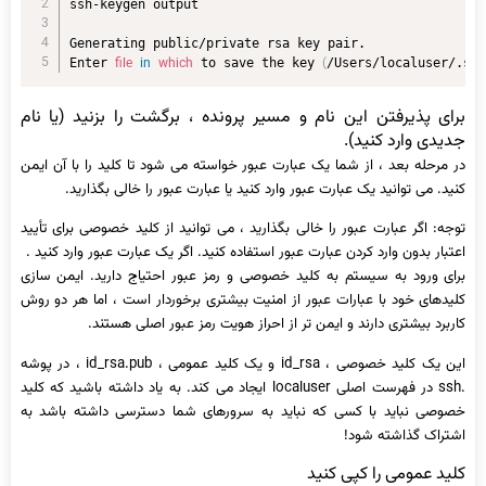
ssh-keygen output

Generating public/private rsa key pair.

file
in
which
(
Enter 
 to save the key 
/Users/localuser/.ss
برای پذیرفتن این نام و مسیر پرونده ، برگشت را بزنید (یا نام
جدیدی وارد کنید).
در مرحله بعد ، از شما یک عبارت عبور خواسته می شود تا کلید را با آن ایمن
کنید. می توانید یک عبارت عبور وارد کنید یا عبارت عبور را خالی بگذارید.
توجه: اگر عبارت عبور را خالی بگذارید ، می توانید از کلید خصوصی برای تأیید
اعتبار بدون وارد کردن عبارت عبور استفاده کنید. اگر یک عبارت عبور وارد کنید .
برای ورود به سیستم به کلید خصوصی و رمز عبور احتیاج دارید. ایمن سازی
کلیدهای خود با عبارات عبور از امنیت بیشتری برخوردار است ، اما هر دو روش
کاربرد بیشتری دارند و ایمن تر از احراز هویت رمز عبور اصلی هستند.
این یک کلید خصوصی ، id_rsa و یک کلید عمومی ، id_rsa.pub ، در پوشه
.ssh در فهرست اصلی localuser ایجاد می کند. به یاد داشته باشید که کلید
خصوصی نباید با کسی که نباید به سرورهای شما دسترسی داشته باشد به
اشتراک گذاشته شود!
کلید عمومی را کپی کنید