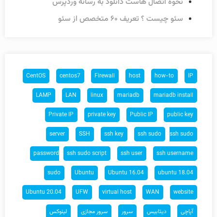
نحوه اتصال هاست دانلود به رسانه وردپرس
سئو چیست ؟ تعریف ۶۰ متخصص از سئو
CentOS
centos7
Firewall
host
how-to
IP
LAMP
LAN
linux
mariadb
mariadb install
Private IP
private key
Public IP
public key
server
SSH
ssh key
ssh sudo
ssh sudo
password
ssh sudo script
ssh user
ssh username
sudo
Ubuntu
Ubuntu 16.04
ubuntu 18.04
Ubuntu 20.04
UFW
virtual host
WAN
website
آپاچی
دیتابیس
سرور
سرور مجازی
لینوکس