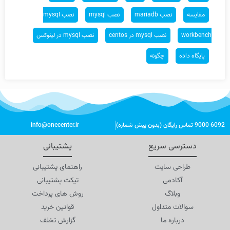
مقایسه
نصب mariadb
نصب mysql
نصب mysql
workbench
نصب mysql در centos
نصب mysql در لینوکس
پایگاه داده
چگونه
6092 9000 تماس رایگان (بدون پیش شماره)
info@onecenter.ir
دسترسی سریع
پشتیبانی
طراحی سایت
راهنمای پشتیبانی
آکادمی
تیکت پشتیبانی
وبلاگ
روش های پرداخت
سوالات متداول
قوانین خرید
درباره ما
گزارش تخلف