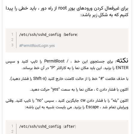
برای غیرفعال کردن ورودهای یوزر root از راه دور ، باید خطی را پیدا
کنیم که به شکل زیر باشد:
(
)
/etc/ssh/sshd_config 
before
#PermitRootLogin yes
نکته
: برای جستجوی این خط ، / PermitRoot را تایپ کنید و سپس
ENTER را بزنید. این باید مکان نما را به کاراکتر “P” در آن خط برساند.
با حذف علامت “#” خط را از حالت کامنت خارج کنید (Shift-x را فشار دهید).
اکنون با فشار دادن c ، مکان نما را به سمت “yes” حرکت دهید.
اکنون “بله” را با فشار دادن cw جایگزین کنید ، سپس “no” را تایپ کنید. وقتی
ویرایش تمام شد ، Escape را بزنید. می بایست شبیه به این باشه:
(
)
/etc/ssh/sshd_config 
after