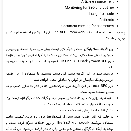
Article enhancement
Monitoring for SEO and uptime
Incognito mode
Redirects
Comment caching for spammers
چه چیز باعث شده است که The SEO Framework یکی از بهترین افزونه ‌های سئو در
وردپرس باشد؟
این افزونه کاملا رایگان است و دیگر لازم نیست پولی برای خرید نسخه پریمیوم یا
ابزارهای اضافی صرف کنید. بیشتر امکاناتی که شما به آنها احتیاج دارید و در افزونه
‌های Yoast SEO و All in One SEO Pack موجود است، در این افزونه هم وجود
دارد.
ابزارهای سئو در این افزونه بسیار کاربرپسند هستند. با استفاده از این افزونه
بررسی رنکینگ سایتتان در گوگل به سادگی انجام خواهد شد.
ابزار Local SEO در این افزونه برای شرکت‌هایی که در فکر راه‌اندازی کسب و کار
محلی هستند مفید است.
با توجه به ابزاری که برای کامنت‌های اسپم در نظر گرفته شده، دیگر لازم نیست یک
افزونه جداگانه برای حذف کامنت‌های اسپم نصب کنید.
بیشتر تنظیمات از پیش انجام شده است.
در حالی که اکثر افزونه ‌های سئو، از
کلیدواژه‌ها
برای بالا بردن کیفیت سایت
استفاده می‌کنند، The SEO Framework بر روی
جملات
تمرکز کرده است. با
توجه به اینکه در گوگل واژه‌های هم معنی یکی در نظر گرفته می‌شود، این کار تاثیر