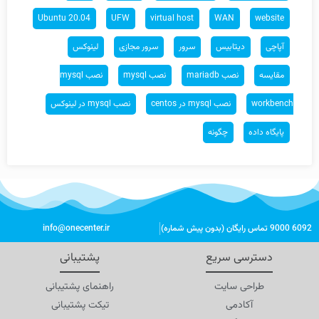
Ubuntu 20.04
UFW
virtual host
WAN
website
آپاچی
دیتابیس
سرور
سرور مجازی
لینوکس
مقایسه
نصب mariadb
نصب mysql
نصب mysql
workbench
نصب mysql در centos
نصب mysql در لینوکس
پایگاه داده
چگونه
6092 9000 تماس رایگان (بدون پیش شماره)
info@onecenter.ir
دسترسی سریع
پشتیبانی
طراحی سایت
راهنمای پشتیبانی
آکادمی
تیکت پشتیبانی