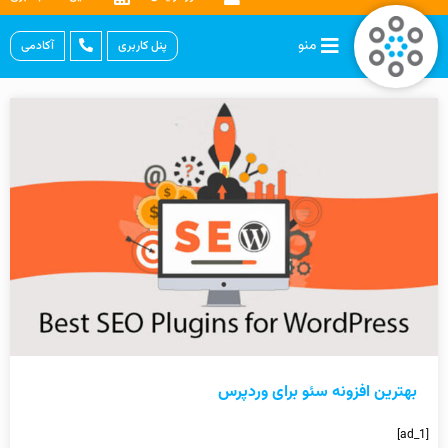
منو
پنل کاربری
آکادمی
بهترین افزونه سئو برای وردپرس
[ad_1]