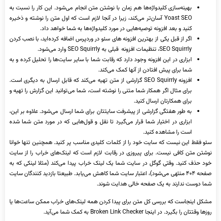
بهینه‌سازی کلیدواژه‌ها هم زمان با نوشتن متن انجام می‌شود. این کار را نسبت به
Yoast SEO آسان‌تر می‌کند، زیرا در آنجا لازم است که اول متن را نوشته و ذخیره
کنید و بعد افزونه توصیه‌هایی در مورد کلیدواژه‌ها به شما خواهد داد.
اگر از قبل یکی از بهترین افزونه های سئو در وردپرس اضافه کرده‌اید، با نصب کردن
SEO Squirrly، تنظیمات افزونه قبلی به SEO Squirrly وارد می‌شود.
ابزاری در این افزونه وجود دارد که رقابت شما با سایر سایت‌ها را تحلیل کرده و به
شما برای پیش افتادن از آنها کمک می‌کند.
افزونه SEO Squirrly گزارشی از متن تهیه می‌کند که قابل ارسال به دیگری است.
برای مثال اگر همکار شما متنی را نوشته است، شما می‌توانید این گزارش را تهیه و
برای همکارتان ارسال کنید.
به طور هفتگی گزارشی از پیشرفت سایتتان برای شما ارسال می‌شود. علاوه بر این،
ابزاری در اختیار شما قرار می‌گیرد تا نقل و قول‌هایی که در مورد متن شما شده
است را مشاهده کنید.
سئو فقط این نیست که سایت خود را از کلمات کلیدی مناسب پر کنید. همچنین تنها خوانا
نوشتن متن کافی نیست. برای پیروزی در رقابت لازم است که لینک‌های خراب را از سایت
خود حذف کنید. وقتی گوگل در سایت شما یک لینک خراب پیدا می‌کند (مثلا لینکی که به
صفحه ۴۰۴ منتهی می‌شود)، اعتبار سایت شما کاهش می‌یابد. طبیعتا بازدید کنندگان سایت
شما دوست ندارند به یک صفحه خالی هدایت شوند.
مشکل اینجاست که بررسی کل متن برای پیدا کردن همه لینک‌های خراب ممکن ساعت‌ها یا
روزها وقتتان را بگیرد. در اینجا Broken Link Checker به کمک شما می‌آید.