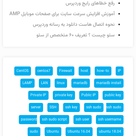
رفع خطاهای رایج وردپرس
آموزش افزایش سرعت سایت برای صفحات موبایل AMP
نحوه اتصال هاست دانلود به رسانه وردپرس
سئو چیست ؟ تعریف ۶۰ متخصص از سئو
CentOS
centos7
Firewall
host
how-to
IP
LAMP
LAN
linux
mariadb
mariadb install
Private IP
private key
Public IP
public key
server
SSH
ssh key
ssh sudo
ssh sudo
password
ssh sudo script
ssh user
ssh username
sudo
Ubuntu
Ubuntu 16.04
ubuntu 18.04