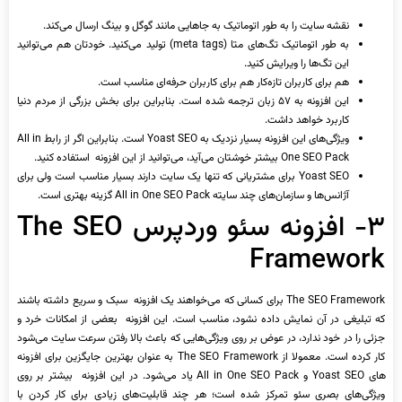
نقشه سایت را به طور اتوماتیک به جاهایی مانند گوگل و بینگ ارسال می‌کند.
به طور اتوماتیک تگ‌های متا (meta tags) تولید می‌کنید. خودتان هم می‌توانید
این تگ‌ها را ویرایش کنید.
هم برای کاربران تازه‌کار هم برای کاربران حرفه‌ای مناسب است.
این افزونه به ۵۷ زبان ترجمه شده است. بنابراین برای بخش بزرگی از مردم دنیا
کاربرد خواهد داشت.
ویژگی‌های این افزونه بسیار نزدیک به Yoast SEO است. بنابراین اگر از رابط All in
One SEO Pack بیشتر خوشتان می‌آید، می‌توانید از این افزونه استفاده کنید.
Yoast SEO برای مشتریانی که تنها یک سایت دارند بسیار مناسب است ولی برای
آژانس‌ها و سازمان‌های چند سایته All in One SEO Pack گزینه بهتری است.
۳- افزونه سئو وردپرس The SEO
Framework
The SEO Framework برای کسانی که می‌خواهند یک افزونه سبک و سریع داشته باشند
که تبلیغی در آن نمایش داده نشود، مناسب است. این افزونه بعضی از امکانات خرد و
جزئی را در خود ندارد، در عوض بر روی ویژگی‌هایی که باعث بالا رفتن سرعت سایت می‌شود
کار کرده است. معمولا از The SEO Framework به عنوان بهترین جایگزین برای افزونه
‌های Yoast SEO و All in One SEO Pack یاد می‌شود. در این افزونه بیشتر بر روی
ویژگی‌های بصری سئو تمرکز شده است؛ هر چند قابلیت‌های زیادی برای کار کردن با