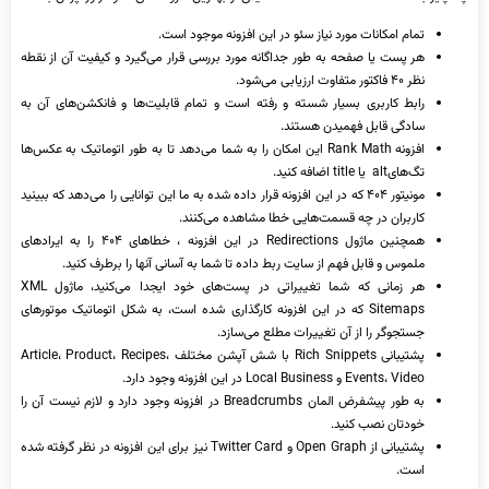
تمام امکانات مورد نیاز سئو در این افزونه موجود است.
هر پست یا صفحه به طور جداگانه مورد بررسی قرار می‌گیرد و کیفیت آن از نقطه
نظر ۴۰ فاکتور متفاوت ارزیابی می‌شود.
رابط کاربری بسیار شسته و رفته است و تمام قابلیت‌ها و فانکشن‌های آن به
سادگی قابل فهمیدن هستند.
افزونه Rank Math این امکان را به شما می‌دهد تا به طور اتوماتیک به عکس‌ها
تگ‌هایalt یا title اضافه کنید.
مونیتور ۴۰۴ که در این افزونه قرار داده شده به ما این توانایی را می‌دهد که ببینید
کاربران در چه قسمت‌هایی خطا مشاهده می‌کنند.
همچنین ماژول Redirections در این افزونه ، خطاهای ۴۰۴ را به ایرادهای
ملموس و قابل فهم از سایت ربط داده تا شما به آسانی آنها را برطرف کنید.
هر زمانی که شما تغییراتی در پست‌های خود ایجدا می‌کنید، ماژول XML
Sitemaps که در این افزونه کارگذاری شده است، به شکل اتوماتیک موتورهای
جستجوگر را از آن تغییرات مطلع می‌سازد.
پشتیبانی Rich Snippets با شش آپشن مختلف Article، Product، Recipes،
Events، Video و Local Business در این افزونه وجود دارد.
به طور پیشفرض المان Breadcrumbs در افزونه وجود دارد و لازم نیست آن را
خودتان نصب کنید.
پشتیبانی از Open Graph و Twitter Card نیز برای این افزونه در نظر گرفته شده
است.