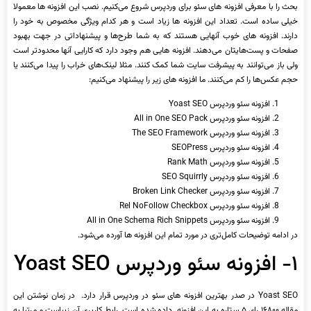
بحث را با معرفی افزونه ‌های سئو برای وردپرس شروع می‌کنیم. نصب این افزونه ‌ها معمولا
خیلی ساده است. تعداد این افزونه ‌ها زیاد است و هر کدام ویژگی مخصوص به خود را
دارند. افزونه ‌های خوب آنهایی هستند که به شما طرح‌ها و پیشنهاداتی در جهت بهبود
صفحات و پست‌هایتان می‌دهند. افزونه ‌هایی هم وجود دارد که کارایی آنها محدودتر است
ولی باز می‌توانند به پیشرفت سایت شما کمک کنند. مثلا لینک‌های خراب را پیدا می‌کنند یا
حجم عکس‌ها را کم می‌کنند. ما افزونه ‌های زیر را پیشنهاد می‌کنیم:
افزونه سئو وردپرس Yoast SEO
افزونه سئو وردپرس All in One SEO Pack
افزونه سئو وردپرس The SEO Framework
افزونه سئو وردپرس SEOPress
افزونه سئو وردپرس Rank Math
افزونه سئو وردپرس SEO Squirrly
افزونه سئو وردپرس Broken Link Checker
افزونه سئو وردپرس Rel NoFollow Checkbox
افزونه سئو وردپرس All in One Schema Rich Snippets
در ادامه توضیحات کامل‌تری در مورد تمام این افزونه ‌ها آورده می‌شود.
۱- افزونه سئو وردپرس Yoast SEO
Yoast SEO در صدر بهترین افزونه ‌های سئو در وردپرس قرار دارد. در زمان نوشتن این
مقاله ۱۶۸۰۰ رای ۵ ستاره به این افزونه داده شده است. رابط کاربری آن زیباست و مرتبا به