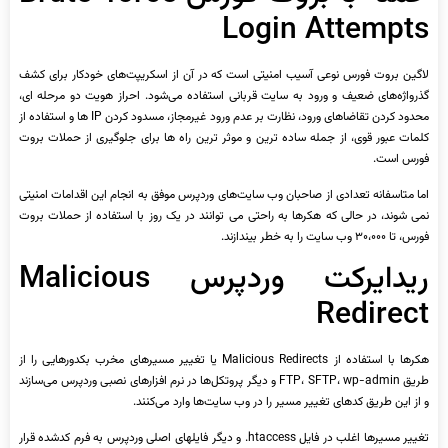
Login Attempts
لاگین بروت فورس نوعی آسیب امنیتی است که در آن از اسکریپت‌های خودکار برای کشف
گذرواژه‌های ضعیف و ورود به سایت قربانی استفاده می‌شود. احراز هویت دو مرحله ای،
محدود کردن تقاضاهای ورود، نظارت بر عدم ورود غیرمجاز، مسدود کردن IP ها و استفاده از
کلمات عبور قوی، از جمله ساده ترین و موثر ترین راه ها برای جلوگیری از حملات بروت
فورس است.
اما متاسفانه تعدادی از صاحبان وب سایت‌های وردپرس موفق به انجام این اقدامات امنیتی
نمی شوند، در حالی که هکرها به راحتی می توانند در یک روز با استفاده از حملات بروت
فورس، تا ۳۰،۰۰۰ وب سایت را به خطر بیندازند.
ریدایرکت وردپرس Malicious
Redirect
هکرها با استفاده از Malicious Redirects یا تغییر مسیرهای مخرب بکدورهایی را از
طریق FTP، SFTP، wp-admin و دیگر پروتکل‌ها در نرم افزارهای نصبی وردپرس می‌سازند
و از این طریق کدهای تغییر مسیر را در وب سایت‌ها وارد می‌کنند.
تغییر مسیرها اغلب در فایل htaccess. و دیگر فایلهای اصلی وردپرس به فرم کدشده قرار