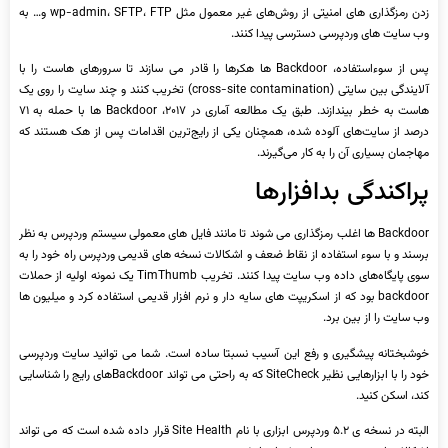
زدن رمزگذاری های امنیتی از روش‌های غیر معمول مثل wp-admin، SFTP، FTP و… به
وب سایت های وردپرسی دسترسی پیدا کنند.
پس از سوءاستفاده، Backdoor ها هکرها را قادر می سازند تا سرورهای هاست را با
آلایندگی بین سایتی (cross-site contamination) تخریب کنند و چند سایت را روی یک
هاست به خطر بیندازند. طبق یک مطالعه آماری در ۲۰۱۷، Backdoor ‌ها با حمله به ۷۱
درصد از سایت‌های آلوده شده، همچنان یکی از رایج‌ترین اقدامات پس از هک هستند که
مهاجمان بسیاری آن را به کار می‌گیرند.
پراکندگی بدافزارها
Backdoor ها اغلب رمزگذاری می شوند تا مانند فایل های معمولی سیستم وردپرس به نظر
برسند و با سوء استفاده از نقاط ضعف و اشکالات نسخه های قدیمی وردپرس راه خود را به
سوی پایگاه‌های داده وب سایت پیدا کنند. تخریب TimThumb یک نمونه اولیه از حملات
backdoor بود که از اسکریپت های سایه دار و نرم افزار قدیمی استفاده کرد و میلیون ها
وب سایت را از بین برد.
خوشبختانه پیشگیری و رفع این آسیب نسبتا ساده است. شما می توانید سایت وردپرسی
خود را با ابزارهایی نظیر SiteCheck که به راحتی می تواند Backdoorهای رایج را شناسایی
کند، اسکن کنید.
البته در نسخه ی ۵.۲ وردپرس ابزاری با نام Site Health قرار داده شده است که می تواند