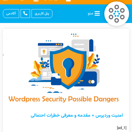
منو
پنل کاربری
آکادمی
امنیت وردپرس + مقدمه و معرفی خطرات احتمالی
[ad_1]