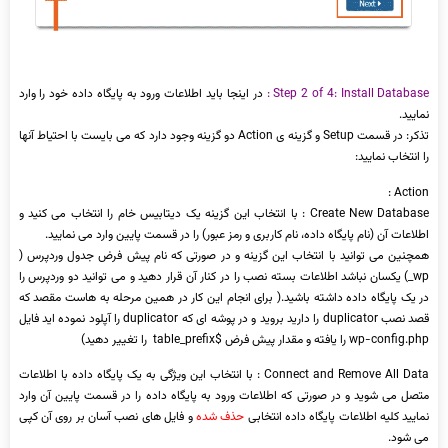
Step 2 of 4: Install Database :
در اینجا باید اطلاعات ورود به پایگاه داده خود را وارد
نمایید.
تذکر: در قسمت Setup و گزینه ی Action دو گزینه وجود دارد که می بایست با احتیاط آنها
را انتخاب نمایید:
Action :
Create New Database : با انتخاب این گزینه یک دیتابیس خام را انتخاب می کنید و
اطلاعات آن (نام پایگاه داده، نام کاربری و رمز عبور) را در قسمت پایین وارد می نمایید.
همچنین می توانید با انتخاب این گزینه و در صورتی که نام پیش فرض جدول وردپرس (
wp_) یکسان نباشد اطلاعات بسته نصب را در کنار آن قرار دهید و می توانید دو وردپرس را
در یک پایگاه داده داشته باشید.( برای انجام این کار در همین مرحله به هاست مقصد که
قصد نصب duplicator را دارید بروید و در پوشه ای که duplicator را آپلود نموده اید فایل
wp-config.php را یافته و مقدار پیش فرض $table_prefix را تغییر دهید)
Connect and Remove All Data : با انتخاب این ویژگی به یک پایگاه داده با اطلاعات
متصل می شوید و در صورتی که اطلاعات ورود به پایگاه داده را در قسمت پایین آن وارد
نمایید کلیه اطلاعات پایگاه داده انتخابی
حذف شده
و فایل های نصب آسان بر روی آن کپی
می شود.