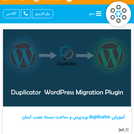
منو
پنل کاربری
آکادمی
آموزش duplicator وردپرس و ساخت بسته نصب آسان
[ad_1]