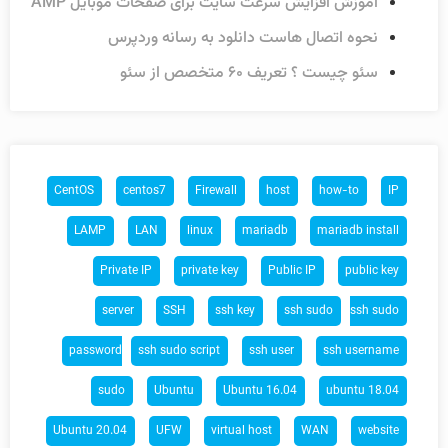
آموزش افزایش سرعت سایت برای صفحات موبایل AMP
نحوه اتصال هاست دانلود به رسانه وردپرس
سئو چیست ؟ تعریف ۶۰ متخصص از سئو
CentOS
centos7
Firewall
host
how-to
IP
LAMP
LAN
linux
mariadb
mariadb install
Private IP
private key
Public IP
public key
server
SSH
ssh key
ssh sudo
ssh sudo
password
ssh sudo script
ssh user
ssh username
sudo
Ubuntu
Ubuntu 16.04
ubuntu 18.04
Ubuntu 20.04
UFW
virtual host
WAN
website