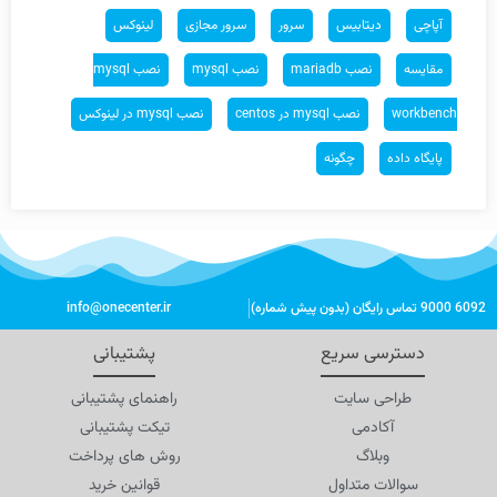
آپاچی
دیتابیس
سرور
سرور مجازی
لینوکس
مقایسه
نصب mariadb
نصب mysql
نصب mysql
workbench
نصب mysql در centos
نصب mysql در لینوکس
پایگاه داده
چگونه
6092 9000 تماس رایگان (بدون پیش شماره)
info@onecenter.ir
دسترسی سریع
پشتیبانی
طراحی سایت
راهنمای پشتیبانی
آکادمی
تیکت پشتیبانی
وبلاگ
روش های پرداخت
سوالات متداول
قوانین خرید