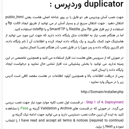
duplicator وردپرس :
جهت نصب آسان وردپرس هر دو فایل را بر روی شاخه اصلی هاست یعنی public_html
انتقال دهید . جهت انتقال سریع تر و بسیار آسان تر می توانید از طریق ایجاد اکانت ftp و
استفاده از نرم افزار های ftp مثل filezilla یا SmartFTP و یا cuteftp استفاده کنید.
اما در هنگام نصب نیاز به اطلاعات مثل پایگاه داده دارید که جهت این مورد می توانید از
هاستینگ خود کمک بگیرید و یک پایگاه داده ایجاد کرده و اطلاعات آن ( نام پایگاه داده،
نام کاربری پایگاه داده و رمز عبور) را در فایل نصب (در هنگام نصب) اعمال نمایید.
در صورتی که از سرویس های هاست نت افراز استفاده می کنید و همچنین تخصصی در این
زمینه ندارید می توانید با بخش پشتیبانی نت افراز تماس حال نمایید و درخواست ایجاد
پایگاه داده را ارسال کنید.
پس از دریافت اطلاعات بالا و همچنین آپلود اطلاعات در هاست مقصد کافی است آدرس
زیر را در مروگر وارد نمایید :
http://Domain/installer.php
Step 1 of 4: Deployment :
در قسمت اول نصب کلیه موارد مورد نیاز جهت نصب بررسی
می گردد. در صورتی که در قسمت های Archive و Validation گزینه ی
Pass
را مشاهده
کنید به ایده آل ترین حالت نصب دسترسی دارید و می توانید جهت ادامه تیک گزینه ی
I have read and accept all terms & notices (required to continue) را انتخاب
نموده و Next را بزنید.