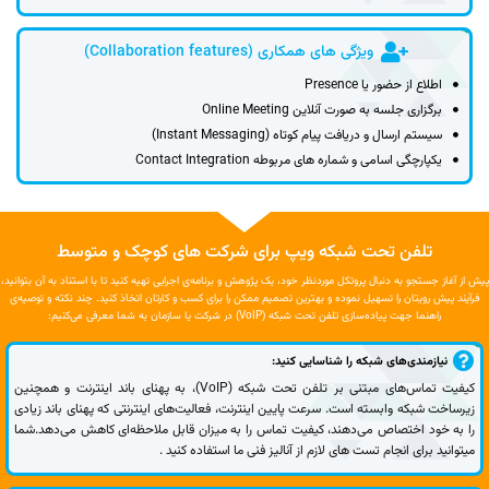
ویژگی های همکاری (Collaboration features)
اطلاع از حضور یا Presence
برگزاری جلسه به صورت آنلاین Online Meeting
سیستم ارسال و دریافت پیام کوتاه (Instant Messaging)
یکپارچگی اسامی و شماره های مربوطه Contact Integration
تلفن تحت شبکه ویپ برای شرکت های کوچک و متوسط
پیش از آغاز جستجو به دنبال پروتکل موردنظر خود، یک پژوهش و برنامه‌ی اجرایی تهیه کنید تا با استناد به آن بتوانید،
فرآیند پیش رویتان را تسهیل نموده و بهترین تصمیم ممکن را برای کسب و کارتان اتخاذ کنید. چند نکته و توصیه‌ی
راهنما جهت پیاده‌سازی تلفن تحت شبکه (VoIP) در شرکت یا سازمان به شما معرفی می‌کنیم:
نیازمندی‌های شبکه را شناسایی کنید:
کیفیت تماس‌های مبتنی بر تلفن تحت شبکه (VoIP)، به پهنای باند اینترنت و همچنین
زیرساخت شبکه وابسته است. سرعت پایین اینترنت، فعالیت‌های اینترنتی که پهنای باند زیادی
را به خود اختصاص می‌دهند، کیفیت تماس را به میزان قابل ملاحظه‌ای کاهش می‌دهد.شما
میتوانید برای انجام تست های لازم از آنالیز فنی ما استفاده کنید .