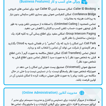
ویژگی های کسب و کار (Business Features)
Caller ID Blocking: امکان مسدود کردن Caller ID خود برای تماس های خروجی
Conference Bridge: امکان کنفرانس صوتی روی بستری تلفن سازمانی بدون نیاز
به پرداخت هزینه به مخابرات
تماس نامحدود ( Unlimited Calling): با استفاده از سرویس تلفن ویپ به طور
قابل توجهی صورت حساب تلفن کسب و کارتان را کاهش می دهید.
Group Intercom Paging: امکانی مفید برای اطلاع رسانی آنی به کلیه افراد یک
دپارتمان، ساختمان یا دفتر کاری
Call Park: این امکان را دارید که یک “تماس” را در فضائی شبیه به Cloud بگذارید
و هر کارمندی از شرکت می تواند آن تماس را انتخاب کند و بردارد.
انتقال تماس (Call Transfers): امکان انتقال مکالمه به صورت گرم ( دادن اطلاع
قبلی به شخص مورد نظر ) یا به صورت سرد ( انتقال تماس بدون اطلاع قبلی به
شخص مورد نظر )
صندوق صوتی (Voicemail): صندوق پست صوتی این امکان را می دهد در
صورتیکه شخص مورد نظر پاسخگو نیست، یا در دسترس نیست و یا حتی در حال
مکالمه می باشد؛ پیام را به صورت فایل صوتی دریافت کرده تا امکان شنیدن آن در
اولین فرصت باشد.
مدیریت آنلاین (Online Administration)
استفاده از مرورگر اینترنت برای دسترسی و کنترل و مدیریت سیستم برای مدیر /
اپراتور سیستم یا افراد دارای مجوز برای گرفتن گزارشات و یا مانیتورینگ تماس ها