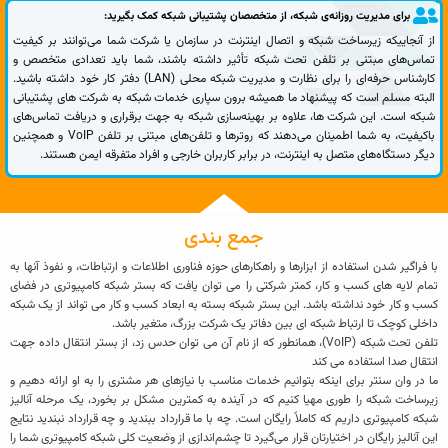
برای مدیریت روزانه‌ی شبکه، از متخصصان پشتیبانی شبکه کمک بگیرید:
از آنجاییکه زیرساخت شبکه و اتصال اینترنت در سازمان یا شرکت شما می‌توانند بر کیفیت
تماس‌های مبتنی بر تلفن تحت شبکه تأثیر داشته باشند، شما باید تعدادی متخصص و
کارشناس حرفه‌ای را برای نظارت و مدیریت شبکه محلی (LAN) دفتر کار خود داشته باشید.
البته مسلم است که پیشنهاد ما همیشه برون سپاری خدمات شبکه به شرکت های پشتیبانی
شبکه است. این شرکت ها، علاوه بر بهینه‌سازی شبکه به جهت برقراری و دریافت تماس‌های
باکیفیت، به شما اطمینان می‌دهند که روترها و تلفن‌های مبتنی بر تلفن VoIP و همچنین
دیگر دستگاه‌های متصل به اینترنت، در برابر کاربران خارجی و افراد متفرقه ایمن هستند.
جمع بندی
با فراگیر شدن استفاده از ابزارها و راهکارهای حوزه فناوری اطلاعات و ارتباطات، و نفوذ آنها به
تمام لایه های کسب و کار، کمتر شرکتی را می توان یافت که بستر شبکه کامپیوتری در فضای
کسب و کار خود نداشته باشد. این بستر شبکه بسته به ابعاد کسب و کار می تواند از یک شبکه
داخلی کوچک تا ارتباط شبکه ای بین دفاتر یک شرکت بزرگ، متغیر باشد.
تلفن تحت شبکه (VoIP)، همانطور که از نام آن می توان حدس زد، از بستر انتقال داده جهت
انتقال صدا استفاده می کند
ما در وان سنتر برای اینکه بتوانیم خدمات مناسب با نیازهای هر مشتری را به او ارائه دهیم و
زیرساخت شبکه را طوری مهیا کنیم که در آینده به کمترین مشکل بر بخورد، یک مرحله آنالیز
شبکه کامپیوتری داریم که کاملاً رایگان است. چه با ما قرارداد ببندید و چه قرارداد نبندید نتایج
این آنالیز رایگان در اختیارتان قرار می‌گیرد تا چشم‌اندازی از وضعیت کلی شبکه کامپیوتری شما را