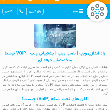
منو
پنل کاربری
آکادمی
راه اندازی ویپ | نصب ویپ | پشتیبانی ویپ | VOIP توسط
متخصصان حرفه ای
رتباطات تلفنی جزو ارکان اصلی تداوم در کسب و کار است. اما مدیران آینده نگر که به دنبال
توسعه و ترقی کسب و کار هستند، راهکاری نیاز دارند که امکاناتی فراتر از سیستمهای سنتی
تلفنی را برای آنها فراهم آورد. در دو دهه اخیر تلفن تحت شبکه (VoIP) ابزاری جدانشدنی در
کسب و کارهای هوشمند بوده است و بدون تردید یکی از وجوه تمایز کسب و کارهای پیشتاز،
استفاده از این راهکار است. تلفن تحت شبکه (VoIP) امکاناتی را مهیا می سازد که نه تنها
تامین کننده تداوم در کسب و کار است بلکه پیشرفت و افزایش بهره وری را در آن فراهم می
آورد.
تلفن های تحت شبکه (VoIP) چیست؟
تلفن تحت شبکه با علامت اختصاری VoIP یک فناوری است که از طریق آن پیام های صوتی
می‌توانند در شبکه های پروتکل اینترنتی (IP) مانند اینترنت ارتباط برقرار کنند. این فناوری مانند